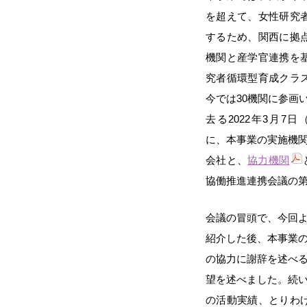
を超えて、女性研究
するため、関西に拠
機関と産学官連携を
究者循環型育成クラ
今では30機関に参画
去る2022年3月7日（月
に、本事業の実施機
会社と、
協力機関
協働推進連携会議の第
会議の冒頭で、今回
紹介した後、本事業
の協力に謝辞を述べ
望を述べました。続
の活動実績、とりわけ